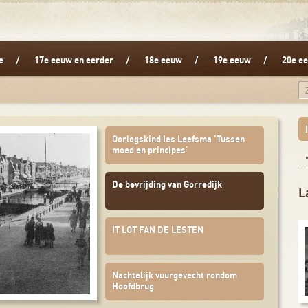
e
17e eeuw en eerder
18e eeuw
19e eeuw
20e ee
Oorlogskind Ies Leefsma ‘Tussen
moed en principes’
De bevrijding van Gorredijk
L
IT LOT FAN DE LESTEN
Nachtelijk vuurgevecht rondom
Hoofdbrug