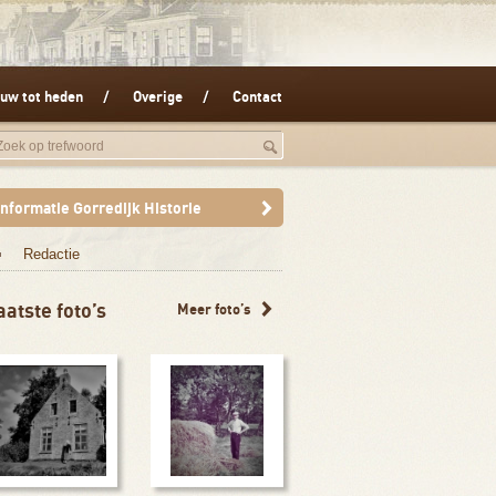
uw tot heden
Overige
Contact
Informatie Gorredijk Historie
Redactie
aatste foto’s
Meer foto’s