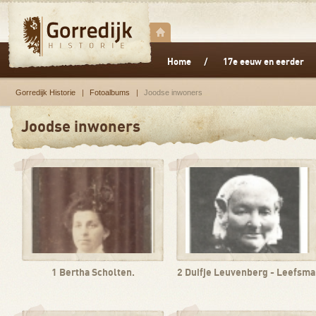
Home
17e eeuw en eerder
Gorredijk Historie
Fotoalbums
Joodse inwoners
Joodse inwoners
1 Bertha Scholten.
2 Duifje Leuvenberg - Leefsma