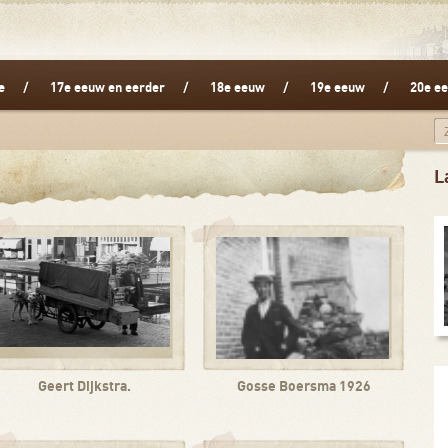
e
17e eeuw en eerder
18e eeuw
19e eeuw
20e ee
L
Geert Dijkstra.
Gosse Boersma 1926