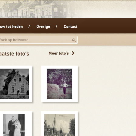
uw tot heden
Overige
Contact
aatste foto’s
Meer foto’s