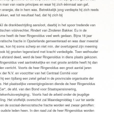
en man van vaste principes en waar hij zich éénmaal aan gaf,
en energie, die in hem was. Betrekkelijk jong verdiepte hij zich reeds
ken, wat tot resultaat had, dat hij zich bij
 de drankbestrijding aansloot, daarbij in het spoor tredende van
tischen vóórvechter, Rindert van Zinderen Bakker. Eu in de
sme heeft de heer Ringenoldus veel werk gedaan. Bijna 18 jaar
cratische fractie in Opsterlande gemeenteraad en was daar meestal
was, kon hij soms scherp en niet min. der overtuigend zijn meening
 ook bij grooten tegenstand met kracht verdedigde. Toen wethouder
ie afstand deed, werd de beer Ringenoldus in diens plaats gekozen.
ngenoldus veel aantrekkelijke en met groote ambitie heeft hij dan
 verricht. Voorts de heer Ringenoldus een groot aantal jaren
k der N.V. en voorzitter van het Centraal Comité voor
hij een tijdlang een zetel gehad in de provinciale organisatie der
. Het plaatselijke vereenigingsleven diende de heer Ringenoldus
 Eer", de afd. van den Bond voor Staatspensionering,
iekenhuisverpleging;. Voorts had de arbeid onder de jeugdige
ing. Het stoffelijk overschot zal Maandagmiddag 1 uur ter aarde
en de sociaal-democratische fractie worden wel zwaar getroffen:
e oudste leden heen. In den raad zal de heer Ringenoldus worden