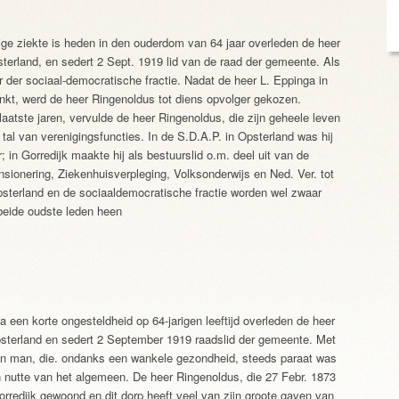
ge ziekte is heden in den ouderdom van 64 jaar overleden de heer
erland, en sedert 2 Sept. 1919 lid van de raad der gemeente. Als
 der sociaal-democratische fractie. Nadat de heer L. Eppinga in
kt, werd de heer Ringenoldus tot diens opvolger gekozen.
atste jaren, vervulde de heer Ringenoldus, die zijn geheele leven
 tal van verenigingsfuncties. In de S.D.A.P. in Opsterland was hij
 in Gorredijk maakte hij als bestuurslid o.m. deel uit van de
sionering, Ziekenhuisverpleging, Volksonderwijs en Ned. Ver. tot
psterland en de sociaaldemocratische fractie worden wel zwaar
 beide oudste leden heen
en korte ongesteldheid op 64-jarigen leeftijd overleden de heer
terland en sedert 2 September 1919 raadslid der gemeente. Met
en man, die. ondanks een wankele gezondheid, steeds paraat was
 nutte van het algemeen. De heer Ringenoldus, die 27 Febr. 1873
Gorredijk gewoond en dit dorp heeft veel van zijn groote gaven van