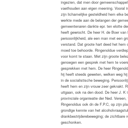
ingezien, dat men door gemeenschappelij
vaethouden aan eigen meening. Vooral i
zijn lichamelijke gesteldheid hem elke b
werkte mede aan de belangen der gemee
gemeentenaren dankte epr. ten elotte de
heeft gewrocht. De heer H. de Boer van 
persoonlijkheid, ale een man met een gro
verstand. Dat groote hart deed het hem 
moed toe behoorde. Ringenoldue verdiep
voor komt te staan. Met zijn groote bele
genoegen een gesprek met hem te voeren
gesprekken met hem. De heer Ringenoldu
hij heeft steeds geweten, welken weg hi
in de socialistische beweging. Persoonli
heeft hem en zijn vrouw zeer geknakt. R
uitgaan, ook na den dood. De heer J. K
provinciale organieatie der Ned. Vereen, 
Ringenoldus ook dn de F.P.C, op zijn pl
grondige kennie van het alcoholvraagstu
drankbestrijderebeweging; de zichtbare 
geschonken.