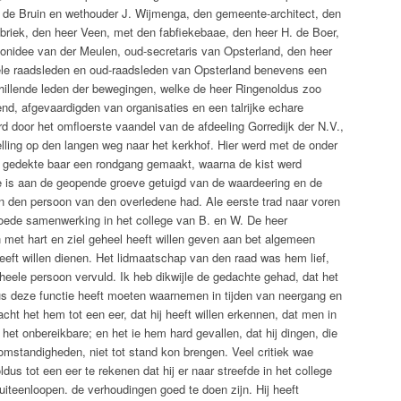
 de Bruin en wethouder J. Wijmenga, den gemeente-architect, den
briek, den heer Veen, met den fabfiekebaae, den heer H. de Boer,
ajonidee van der Meulen, oud-secretaris van Opsterland, den heer
vele raadsleden en oud-raadsleden van Opsterland benevens een
hillende leden der bewegingen, welke de heer Ringenoldus zoo
end, afgevaardigden van organisaties en een talrijke echare
d door het omfloerste vaandel van de afdeeling Gorredijk der N.V.,
lling op den langen weg naar het kerkhof. Hier werd met de onder
 gedekte baar een rondgang gemaakt, waarna de kist werd
e is aan de geopende groeve getuigd van de waardeering en de
n den persoon van den overledene had. Ale eerste trad naar voren
oede samenwerking in het college van B. en W. De heer
 met hart en ziel geheel heeft willen geven aan bet algemeen
eeft willen dienen. Het lidmaatschap van den raad was hem lief,
heele persoon vervuld. Ik heb dikwijle de gedachte gehad, dat het
s deze functie heeft moeten waarnemen in tijden van neergang en
 acht het hem tot een eer, dat hij heeft willen erkennen, dat men in
 het onbereikbare; en het ie hem hard gevallen, dat hij dingen, die
omstandigheden, niet tot stand kon brengen. Veel critiek wae
us tot een eer te rekenen dat hij er naar streefde in het college
iteenloopen. de verhoudingen goed te doen zijn. Hij heeft