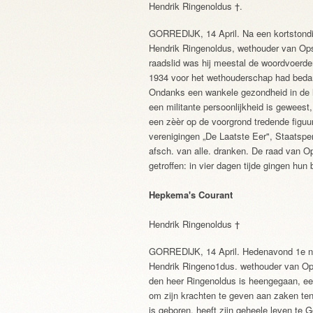
Hendrik Ringenoldus †.
GORREDIJK, 14 April. Na een kortstondi
Hendrik Ringenoldus, wethouder van Opst
raadslid was hij meestal de woordvoerder
1934 voor het wethouderschap had bedan
Ondanks een wankele gezondheid in de la
een militante persoonlijkheid is geweest,
een zèèr op de voorgrond tredende figuur;
verenigingen „De Laatste Eer", Staatspen
afsch. van alle. dranken. De raad van O
getroffen: in vier dagen tijde gingen hun
Hepkema's Courant
Hendrik Ringenoldus †
GORREDIJK, 14 April. Hedenavond 1e na e
Hendrik Ringeno1dus. wethouder van Ops
den heer Ringenoldus is heengegaan, e
om zijn krachten te geven aan zaken ten
is geboren, heeft zijn geheele leven te 