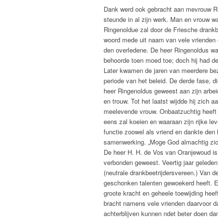
Dank werd ook gebracht aan mevrouw Ri
steunde in al zijn werk. Man en vrouw w
Ringenoldue zal door de Friesche drankbe
woord mede uit naam van vele vrienden e
den overledene. De heer Ringenoldus w
behoorde toen moed toe; doch hij had d
Later kwamen de jaren van meerdere bez
periode van het beleid. De derde fase, di
heer Ringenoldus geweest aan zijn arbeid,
en trouw. Tot het laatst wijdde hij zich 
meelevende vrouw. Onbaatzuchtig heeft 
eens zal koeien en waaraan zijn rijke l
functie zoowel als vriend en dankte den
samenwerking. „Moge God almachtig zich
De heer H. H. de Vos van Oranjewoud is
verbonden geweest. Veertig jaar gelede
(neutrale drankbeetrijdersvereen.) Van 
geschonken talenten gewoekerd heeft. En
groote kracht en geheele toewijding heeft
bracht namens vele vrienden daarvoor da
achterblijven kunnen ndet beter doen dan 