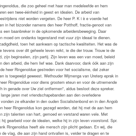
ngenoldus, die zoo geheel met haar man medeleefde en hem
aren een twee-éénheid in geest en idealen. De arbeid van
strijdens niet worden vergeten. De heer P. K i è e voerde het
n in het bizonder namens den heer Potthoff, fractie-genoot van
as een baanbreker in de opkomende arbeidersbeweging. Daar
en moed om ondanks tegenstand met vuur zijn ideaal te dienen.
adigdheid, toen het aankwam op tactische kwaliteiten. Het was de
e tevens over dit geheele leven reikt, ie die der trouw. Trouw ie de
 zijn beginselen, zijn partij. Zijn leven was een van moed, beleid
aan den arbeid, die hem lief wae. Dank daarvoor, dank óók aan zijn
de heer Ringenoldue gestreden voor het socialisme, dat zeker
even is toegewijd geweest. Wethouder Wijmenga van Ureterp eprak in
 heer Ringenoldue voor diens grootem eteun en voor de uitnemende
 in genade over Uw ziel ontfermen", aldus besloot deze spreker.
 lange jaren met vriendschapebanden aan den overledene
n vonden ze elkander in den ouden Socialistenbond en in den Angob
den heer Ringenoldus kon gezegd worden, dat hij met de aan hem
 zijn talenten van hart, gemoed en verstand waren vele. Met
 hij gearbeid voor de idealen, welke hij in zijn leven voorstond. Spr.
nk Ringenoldus heeft ale mensch zijn plicht gedaan. En wij, die
de vlag, die aan zijn hand ontvallen is, veider te dragen en te