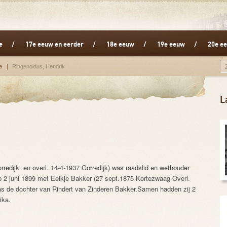
e
17e eeuw en eerder
18e eeuw
19e eeuw
20e ee
e
Ringenoldus, Hendrik
L
redijk en overl. 14-4-1937 Gorredijk) was raadslid en wethouder
 2 juni 1899 met Eelkje Bakker (27 sept.1875 Kortezwaag-Overl.
s de dochter van Rindert van Zinderen Bakker.Samen hadden zij 2
ika.