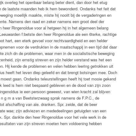
k overleg het openbaar belang beter dient, dan door het etug
n de laatste maanden heb ik hem bewonderd. Ondanks het feit dat
eweging moeilijk maakte, miste hij nooiit bij de vergaderingen en
nte. Namens den raad en zeker namens een groot deel der
n heer Ringenoldue voor al hetgeen hij in het algemeen belang
Leeuwarden f:betste den heer Ringenoldue ale een 6terke, rachtige
ot hart, een eterk gevoel voor rechtvaardigheid en een helder
opnemen voor de verdrukten in de maatschappij in een tijd dat daar
te zich dn de problemen, waar men in de socialistische beweging
zenheid, zijn ernstig streven en zijn helder verstand was het een
. Hij kende de problemen en velen hebben leering getrokken uit
s heeft het leven diep geleefd en dat brengt botsingen mee. Doch
j moest gaan. Ondanks teleurstellingen heeft hij toet mooie gekend
jk leed is hem niet bespaard gebleven en de dood van zijn zoon
ingenoldus ie een persoon geweest, van wien kracht zal blijven
 i n g m a van Beetsterzwaag sprak namens de F.P.C., de
tot afschaffing van ale. dranken. Spr. zeide, dat de beer
aate wae; zijn adiviezen en mededeelingen getuigden van een
k. Spr. dankte den heer Ringenoldue voor het vele werk in de
resultaten van zijn streven moeten hem voldoening hebben