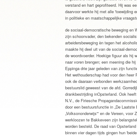
verstand en hart geprofiteerd. Hij was e
daarvoor werkte hij met alle 'toewijding 
in politieke en maatschappelijke vraagstuk
de sociaal-democratische beweging en WJ
zijn schoonvader, den bekenden socialis
arbeidersbeweging èn tegen het alcoholi
maakte hij deel uit van de sociaal-demo
de woordvoerder. Hoekige figuur als hij 
naar voren brengen; een meening die hij
Eppinga drie jaar geleden van zijn funct
Het wethouderschap had voor den heer Ri
ook de daaraan verbonden werkzaamheden
bestuurslid geweest van de afd. Gorredij
drankbestrijding inOpsterland. Ook heeft 
N.V., de Firiesche Propagandacommissie
door een bestuursfunctie in „De Laatste
„Volksononderwijs"' en de Vereen, voor Z
werkloozen te Bakkeveen zijn belangstell
worden besteld. De raad van Opsterland 
binnen vier dagen tijds gingen hun 'beid