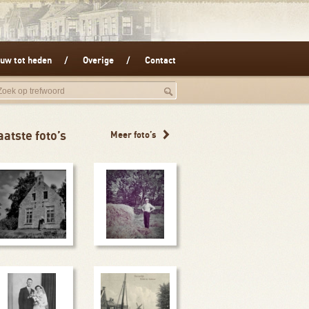
uw tot heden
Overige
Contact
aatste foto’s
Meer foto’s