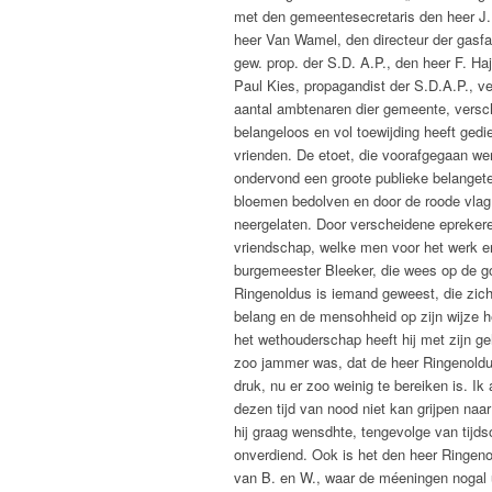
met den gemeentesecretaris den heer J.
heer Van Wamel, den directeur der gasfa
gew. prop. der S.D. A.P., den heer F. H
Paul Kies, propagandist der S.D.A.P., 
aantal ambtenaren dier gemeente, versc
belangeloos en vol toewijding heeft gedi
vrienden. De etoet, die voorafgegaan wer
ondervond een groote publieke belangete
bloemen bedolven en door de roode vlag
neergelaten. Door verscheidene epreker
vriendschap, welke men voor het werk e
burgemeester Bleeker, die wees op de g
Ringenoldus is iemand geweest, die zich
belang en de mensohheid op zijn wijze h
het wethouderschap heeft hij met zijn ge
zoo jammer was, dat de heer Ringenoldu
druk, nu er zoo weinig te bereiken is. Ik
dezen tijd van nood niet kan grijpen naar
hij graag wensdhte, tengevolge van tijds
onverdiend. Ook is het den heer Ringenold
van B. en W., waar de méeningen nogal u