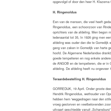
opgevolgd of door den heer H. Klazema t
H. Ringenoldus
Een van de mensen, die veel heeft gedaa
Ringenoldus, een schoonzoon van Rindert
oprichters van de afdeling. Men begon me
ledenaantal tot 35, In 1926 ging men ee
afdeling was ouder dan die te Gorredijk 
gang van zaken in Gorredijk van harte g
hoofd. De Algemene Nederlandse drankb
goede tempelieren en nog enkele andere 
de ANGOB en de tempelieren, die er in G
afdeling. De afdeling heeft nu ongeveer 
Teraardebestelling H. Ringenoldus
GORREDIJK, 19 April. Onder groote deelne
Hendrik Ringenoldus, wethouder van Opste
hebben hem 'weggedragen naar den stille
vroeg gestorven en veelbelovenden zoon, 
uitvaart geschiedde vanuit „Schansburg