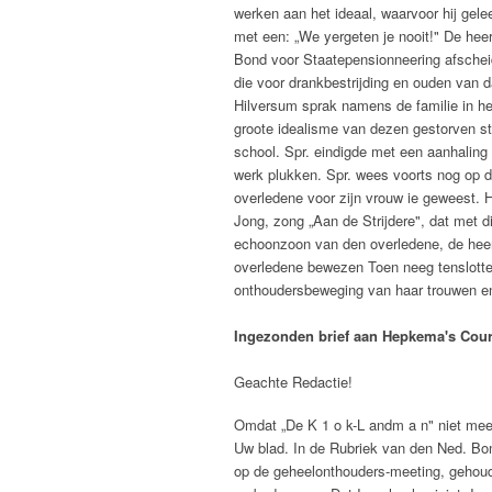
werken aan het ideaal, waarvoor hij gele
met een: „We yergeten je nooit!" De he
Bond voor Staatepensionneering afschei
die voor drankbestrijding en ouden van 
Hilversum sprak namens de familie in he
groote idealisme van dezen gestorven st
school. Spr. eindigde met een aanhaling 
werk plukken. Spr. wees voorts nog op d
overledene voor zijn vrouw ie geweest. 
Jong, zong „Aan de Strijdere", dat met 
echoonzoon van den overledene, de heer 
overledene bewezen Toen neeg tenslotte 
onthoudersbeweging van haar trouwen en
Ingezonden brief aan Hepkema's Cour
Geachte Redactie!
Omdat „De K 1 o k-L andm a n" niet meel
Uw blad. In de Rubriek van den Ned. Bond
op de geheelonthouders-meeting, gehouden