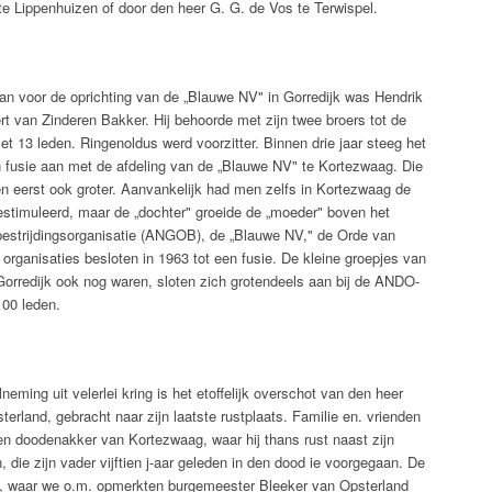
e Lippenhuizen of door den heer G. G. de Vos te Terwispel.
n voor de oprichting van de „Blauwe NV" in Gorredijk was Hendrik
 van Zinderen Bakker. Hij behoorde met zijn twee broers tot de
t 13 leden. Ringenoldus werd voorzitter. Binnen drie jaar steeg het
n fusie aan met de afdeling van de „Blauwe NV" te Kortezwaag. Die
en eerst ook groter. Aanvankelijk had men zelfs in Kortezwaag de
estimuleerd, maar de „dochter" groeide de „moeder" boven het
estrijdingsorganisatie (ANGOB), de „Blauwe NV," de Orde van
organisaties besloten in 1963 tot een fusie. De kleine groepjes van
orredijk ook nog waren, sloten zich grotendeels aan bij de ANDO-
100 leden.
ming uit velerlei kring is het etoffelijk overschot van den heer
rland, gebracht naar zijn laatste rustplaats. Familie en. vrienden
n doodenakker van Kortezwaag, waar hij thans rust naast zijn
die zijn vader vijftien j-aar geleden in den dood ie voorgegaan. De
", waar we o.m. opmerkten burgemeester Bleeker van Opsterland