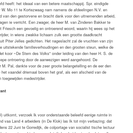
efd heeft: het ideaal van een betere maatschappij. Spr. eindigde
er W. Mo 11 te Kortezwaag nam namens de afdeelingen N.V. en
d van den gestorvene en bracht dank voor den uitnemenden arbeid,
dagen ie verricht. Een zwager, de heer M. van Zinderen Bakker te
t Friesch een gevoelig en ontroerend woord, waarin hij wees op het
rijder, in wiens zwakke lichaam zulk een grootte daadkracht
uit Piter Jelles gedichten. Het nageslacht zal de vruchten van zijn
e uitstekende familieverhoudingen en den grooten steun, welke de
Het koor ~De Stem des Volks" onder leiding van den heer H. S. de
diepe ontroering door de aanwezigen werd aangehoord. De
M. Pal, dankte voor de zeer groote belangetelling en de eer den
het vaandel driemaal boven het graf, als een afscheid van de
 toegewijden medestrijder.
ant
) uitkomt, verzoek lk voor onderstaande beleefd eenige ruimte in
 vaa Land 4 arbeiders (in De Klok) las Ik tot mijn verbazing; dat
s 22 Juni te Gorredijk, de colportage van socialist tische lectuur