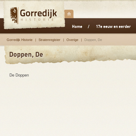
Home
17e eeuw en eerder
Gorredijk Historie
Stratenregister
Overige
Doppen, De
Doppen, De
De Doppen