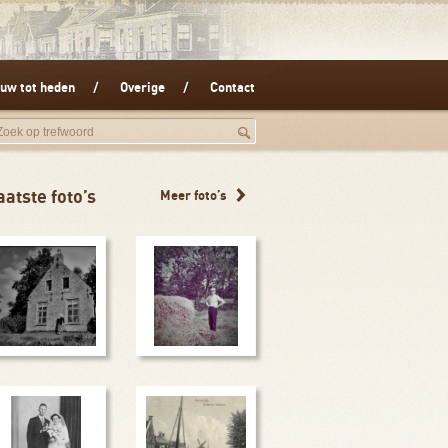
uw tot heden
Overige
Contact
aatste foto’s
Meer foto’s