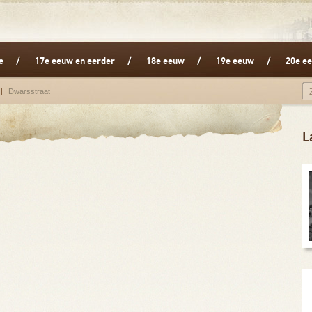
e
17e eeuw en eerder
18e eeuw
19e eeuw
20e ee
Dwarsstraat
L