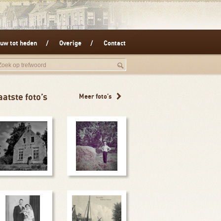
uw tot heden
Overige
Contact
aatste foto’s
Meer foto’s