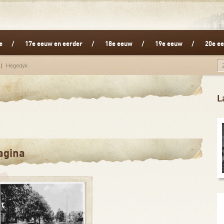
e
17e eeuw en eerder
18e eeuw
19e eeuw
20e ee
Hegedyk
L
agina