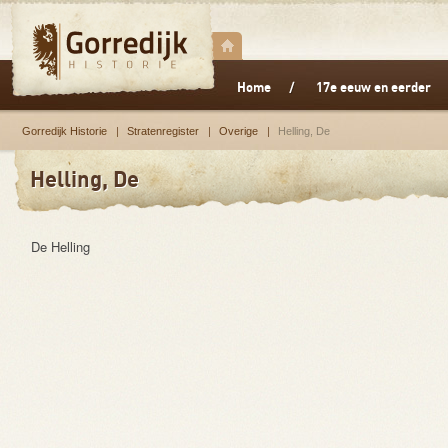
Home
17e eeuw en eerder
Gorredijk Historie
Stratenregister
Overige
Helling, De
Helling, De
De Helling