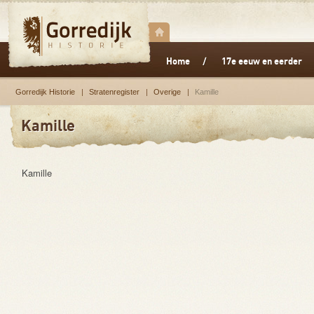
Home
17e eeuw en eerder
Gorredijk Historie
Stratenregister
Overige
Kamille
Kamille
Kamille